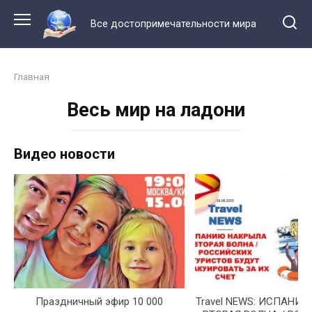
Перейти
к
Все достопримечательности мира
контенту
Главная
Весь мир на ладони
Видео новости
Праздничный эфир 10 000
Travel NEWS: ИСПАНИ