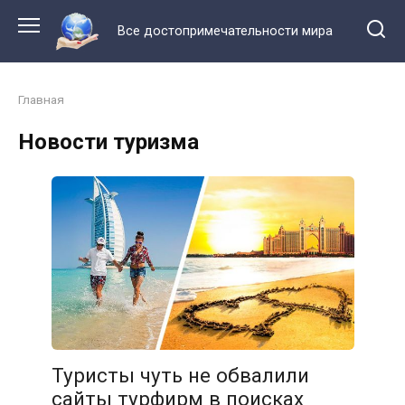
Перейти
к
Все достопримечательности мира
контенту
Главная
Новости туризма
Туристы чуть не обвалили
сайты турфирм в поисках