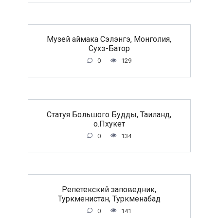
Музей аймака Сэлэнгэ, Монголия,
Сухэ-Батор
0
129
Статуя Большого Будды, Таиланд,
о.Пхукет
0
134
Репетекский заповедник,
Туркменистан, Туркменабад
0
141