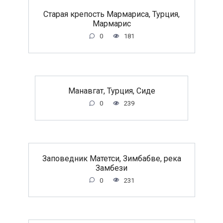
Старая крепость Мармариса, Турция,
Мармарис
0
181
Манавгат, Турция, Сиде
0
239
Заповедник Матетси, Зимбабве, река
Замбези
0
231