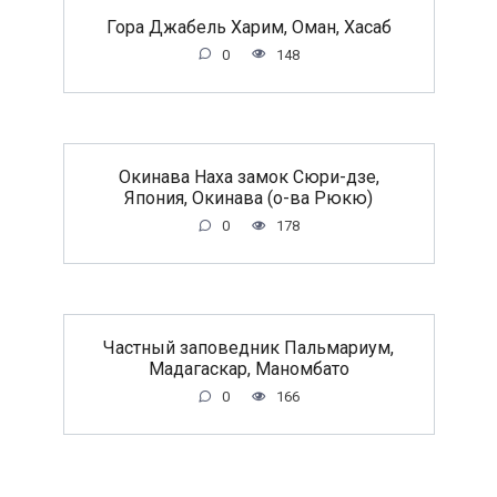
Гора Джабель Харим, Оман, Хасаб
0
148
Окинава Наха замок Сюри-дзе,
Япония, Окинава (о-ва Рюкю)
0
178
Частный заповедник Пальмариум,
Мадагаскар, Маномбато
0
166