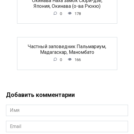
Окинава Наха замок Сюри-дзе,
Япония, Окинава (о-ва Рюкю)
0
178
Частный заповедник Пальмариум,
Мадагаскар, Маномбато
0
166
Добавить комментарии
Имя
*
Email
*