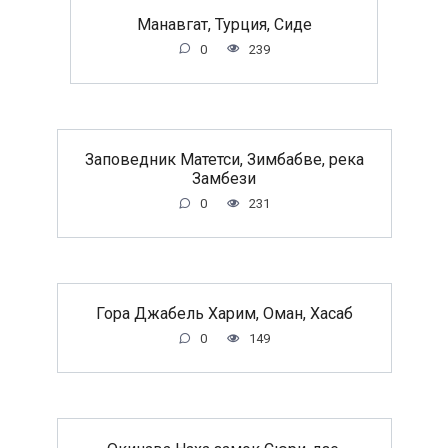
Манавгат, Турция, Сиде
0
239
Заповедник Матетси, Зимбабве, река
Замбези
0
231
Гора Джабель Харим, Оман, Хасаб
0
149