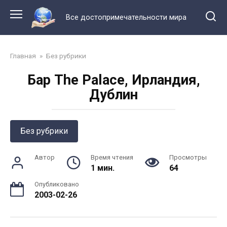
Перейти
к
Все достопримечательности мира
контенту
Главная
»
Без рубрики
Бар The Palace, Ирландия,
Дублин
Без рубрики
Автор
Время чтения
Просмотры
1 мин.
64
Опубликовано
2003-02-26