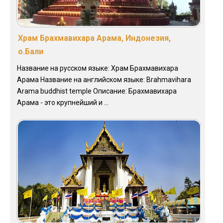
Храм Брахмавихара Арама, Индонезия,
о.Бали
Название на русском языке: Храм Брахмавихара
Арама Название на английском языке: Brahmavihara
Arama buddhist temple Описание: Брахмавихара
Арама - это крупнейший и ...