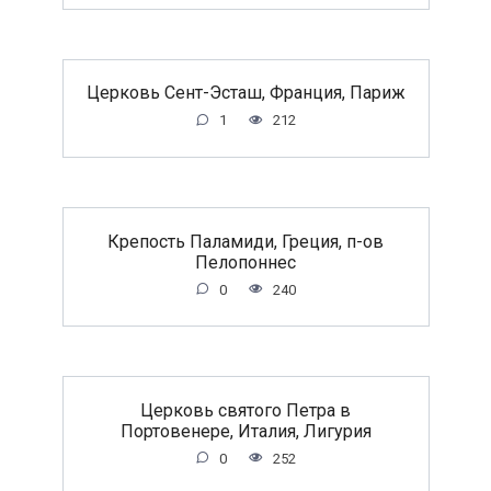
Церковь Сент-Эсташ, Франция, Париж
1
212
Крепость Паламиди, Греция, п-ов
Пелопоннес
0
240
Церковь святого Петра в
Портовенере, Италия, Лигурия
0
252