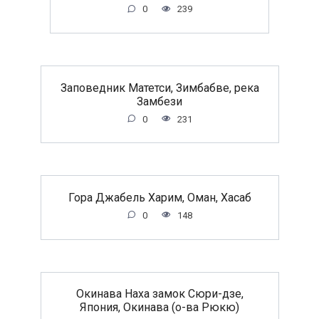
0
239
Заповедник Матетси, Зимбабве, река
Замбези
0
231
Гора Джабель Харим, Оман, Хасаб
0
148
Окинава Наха замок Сюри-дзе,
Япония, Окинава (о-ва Рюкю)