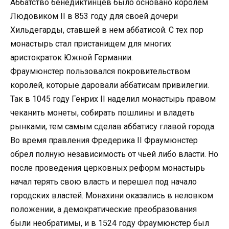
Аббатство бенедиктинцев было основано королем
Людовиком II в 853 году для своей дочери
Хильдегарды, ставшей в нем аббатисой. С тех пор
монастырь стал пристанищем для многих
аристократок Южной Германии.
Фраумюнстер пользовался покровительством
королей, которые даровали аббатисам привилегии.
Так в 1045 году Генрих II наделил монастырь правом
чеканить монеты, собирать пошлины и владеть
рынками, тем самым сделав аббатису главой города.
Во время правления Фредерика II Фраумюнстер
обрел полную независимость от чьей либо власти. Но
после проведения церковных реформ монастырь
начал терять свою власть и перешел под начало
городских властей. Монахини оказались в неловком
положении, а демократические преобразования
были необратимы, и в 1524 году Фраумюнстер был