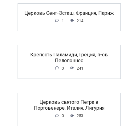
Церковь Сент-Эсташ, Франция, Париж
1
214
Крепость Паламиди, Греция, п-ов
Пелопоннес
0
241
Церковь святого Петра в
Портовенере, Италия, Лигурия
0
253