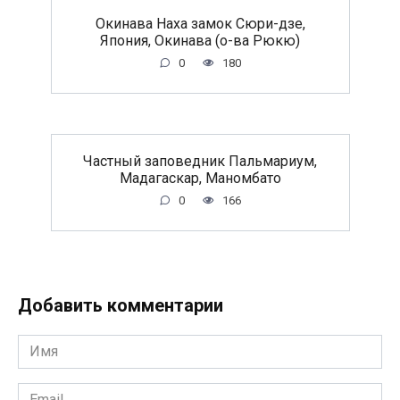
Окинава Наха замок Сюри-дзе,
Япония, Окинава (о-ва Рюкю)
0
180
Частный заповедник Пальмариум,
Мадагаскар, Маномбато
0
166
Добавить комментарии
Имя
*
Email