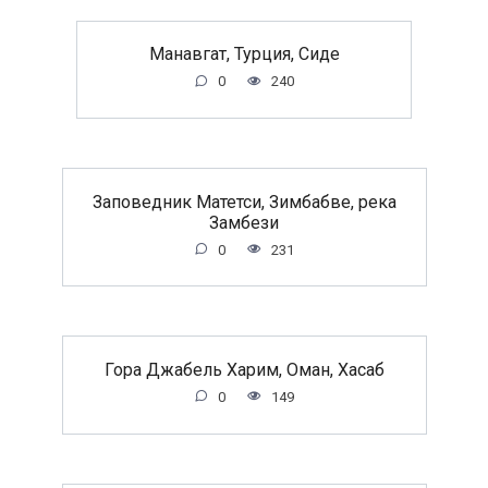
Манавгат, Турция, Сиде
0
240
Заповедник Матетси, Зимбабве, река
Замбези
0
231
Гора Джабель Харим, Оман, Хасаб
0
149