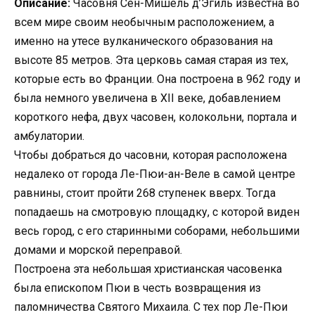
Описание:
Часовня Сен-Мишель д’Эгиль известна во
всем мире своим необычным расположением, а
именно на утесе вулканического образования на
высоте 85 метров. Эта церковь самая старая из тех,
которые есть во Франции. Она построена в 962 году и
была немного увеличена в XII веке, добавлением
короткого нефа, двух часовен, колокольни, портала и
амбулатории.
Чтобы добраться до часовни, которая расположена
недалеко от города Ле-Пюи-ан-Веле в самой центре
равнины, стоит пройти 268 ступенек вверх. Тогда
попадаешь на смотровую площадку, с которой виден
весь город, с его старинными соборами, небольшими
домами и морской переправой.
Построена эта небольшая христианская часовенка
была епископом Пюи в честь возвращения из
паломничества Святого Михаила. С тех пор Ле-Пюи