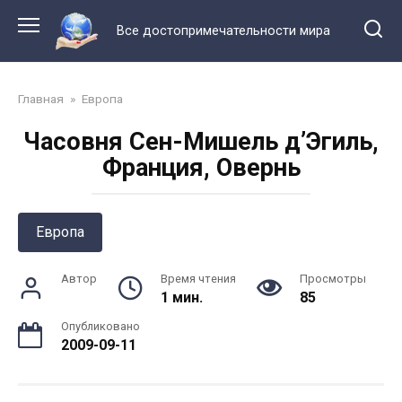
Перейти
к
Все достопримечательности мира
контенту
Главная
»
Европа
Часовня Сен-Мишель д’Эгиль,
Франция, Овернь
Европа
Автор
Время чтения
Просмотры
1 мин.
85
Опубликовано
2009-09-11