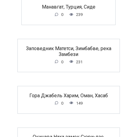
Манавгат, Турция, Сиде
0
239
Заповедник Матетси, Зимбабве, река
Замбези
0
231
Гора Джабель Харим, Оман, Хасаб
0
149
Окинава Наха замок Сюри-дзе,