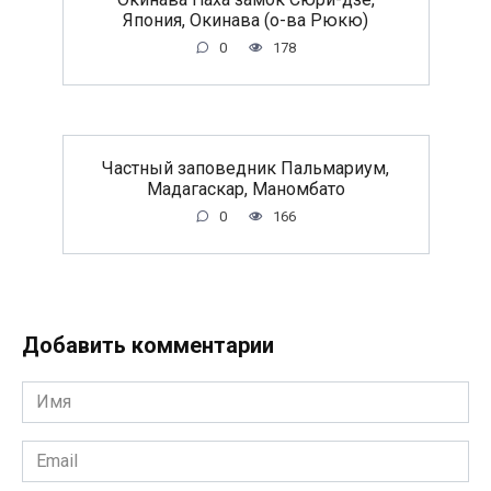
Япония, Окинава (о-ва Рюкю)
0
178
Частный заповедник Пальмариум,
Мадагаскар, Маномбато
0
166
Добавить комментарии
Имя
*
Email
*