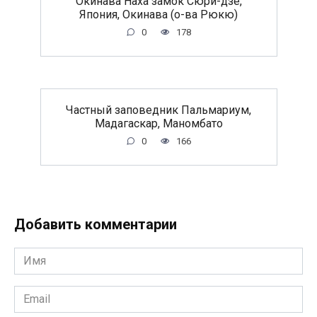
Окинава Наха замок Сюри-дзе,
Япония, Окинава (о-ва Рюкю)
0
178
Частный заповедник Пальмариум,
Мадагаскар, Маномбато
0
166
Добавить комментарии
Имя
*
Email
*