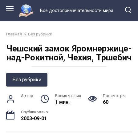
Перейти
к
Все достопримечательности мира
контенту
Главная
»
Без рубрики
Чешский замок Яромнержице-
над-Рокитной, Чехия, Тршебич
Без рубрики
Автор
Время чтения
Просмотры
1 мин.
60
Опубликовано
2003-09-01