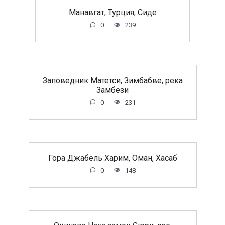
Манавгат, Турция, Сиде
0
239
Заповедник Матетси, Зимбабве, река
Замбези
0
231
Гора Джабель Харим, Оман, Хасаб
0
148