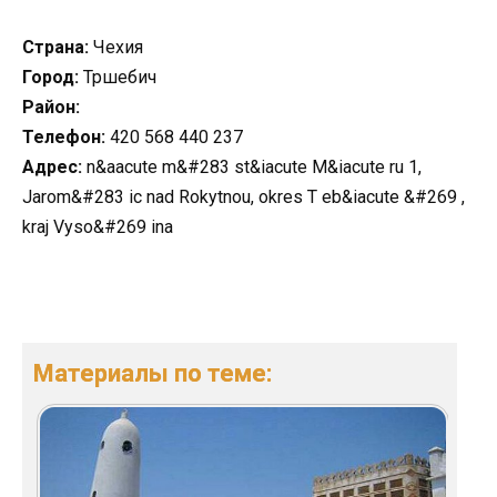
Страна:
Чехия
Город:
Тршебич
Район:
Телефон:
420 568 440 237
Адрес:
n&aacute m&#283 st&iacute M&iacute ru 1,
Jarom&#283 ic nad Rokytnou, okres T eb&iacute &#269 ,
kraj Vyso&#269 ina
Материалы по теме: