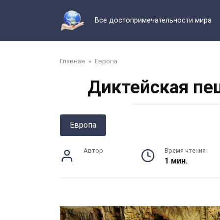
Перейти
к
Все достопримечательности мира
контенту
Главная
»
Европа
Диктейская пещ
Европа
Автор
Время чтения
1 мин.