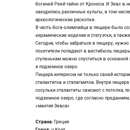
богиней Реей тайно от Кроноса. И Зевс в н
находились различные культы, в том числ
археологические раскопки.
В честь бога-олимпийца в пещере было соз
керамические изделия и статуэтки, а такж
Сегодня, чтобы забраться в пещеру, нужно
посетители попадают в вестибюль пещеры
ступенькам можно спуститься в основной з
и подземное озеро.
Пещера интересна не только своей истори
сталактитов и сталагмитов. Внутри пещер
сосульки сталактиты свисают с потолка, 
подземное озеро, где согласно преданиям,
«мантия Зевса».
Страна:
Греция
Город:
о.Крит