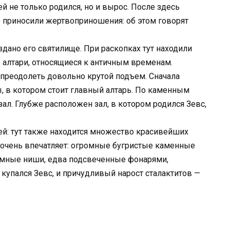
ей не только родился, но и вырос. После здесь
е приносили жертвоприношения: об этом говорят
дано его святилище. При раскопках тут находили
е алтари, относящиеся к античным временам.
 преодолеть довольно крутой подъем. Сначала
, в котором стоит главный алтарь. По каменным
ал. Глубже расположен зал, в котором родился Зевс,
ей: тут также находится множество красивейших
а очень впечатляет: огромные бугристые каменные
темные ниши, едва подсвеченные фонарями,
 купался Зевс, и причудливый нарост сталактитов —