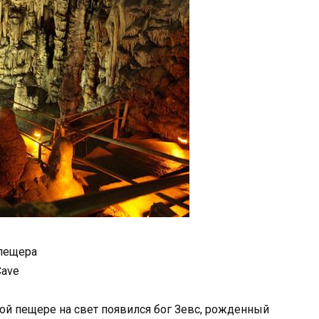
пещера
Cave
той пещере на свет появился бог Зевс, рожденный