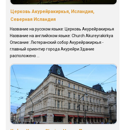
Церковь Акурейракиркья, Исландия,
Северная Исландия
Название на русском языке: Церковь Акурейракиркья
Название на английском языке: Church Akureyrakirkya
Описание: Лютеранский собор Акурейракиркья -
главный ориентир города Акурейри.Здание
расположено ...