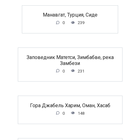
Манавгат, Турция, Сиде
0
239
Заповедник Матетси, Зимбабве, река
Замбези
0
231
Гора Джабель Харим, Оман, Хасаб
0
148