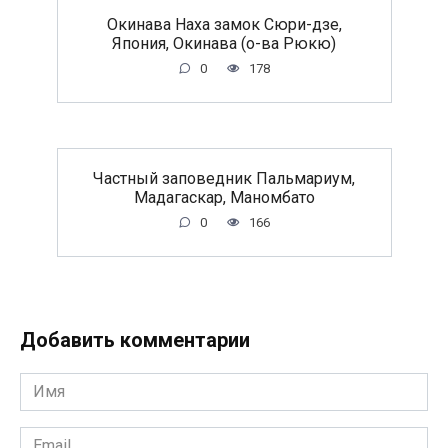
Окинава Наха замок Сюри-дзе,
Япония, Окинава (о-ва Рюкю)
0
178
Частный заповедник Пальмариум,
Мадагаскар, Маномбато
0
166
Добавить комментарии
Имя
*
Email