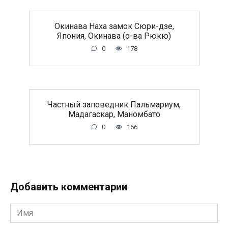
Окинава Наха замок Сюри-дзе,
Япония, Окинава (о-ва Рюкю)
0
178
Частный заповедник Пальмариум,
Мадагаскар, Маномбато
0
166
Добавить комментарии
Имя
*