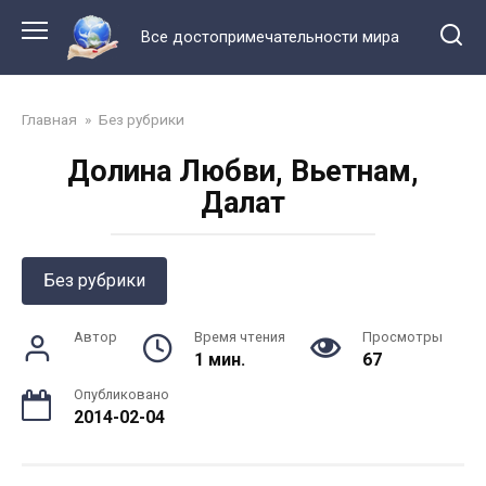
Перейти
к
Все достопримечательности мира
контенту
Главная
»
Без рубрики
Долина Любви, Вьетнам,
Далат
Без рубрики
Автор
Время чтения
Просмотры
1 мин.
67
Опубликовано
2014-02-04