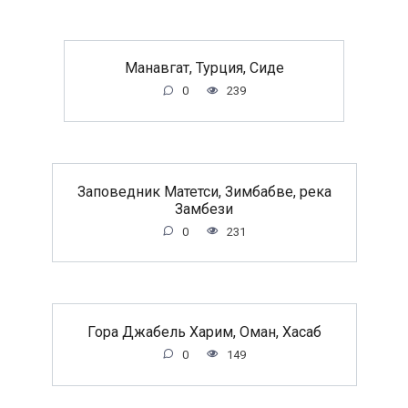
Манавгат, Турция, Сиде
0
239
Заповедник Матетси, Зимбабве, река
Замбези
0
231
Гора Джабель Харим, Оман, Хасаб
0
149