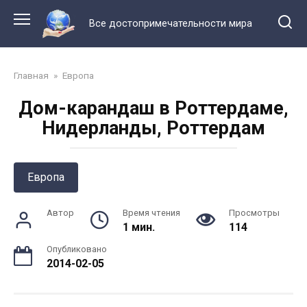
Перейти
к
Все достопримечательности мира
контенту
Главная
»
Европа
Дом-карандаш в Роттердаме,
Нидерланды, Роттердам
Европа
Автор
Время чтения
Просмотры
1 мин.
114
Опубликовано
2014-02-05