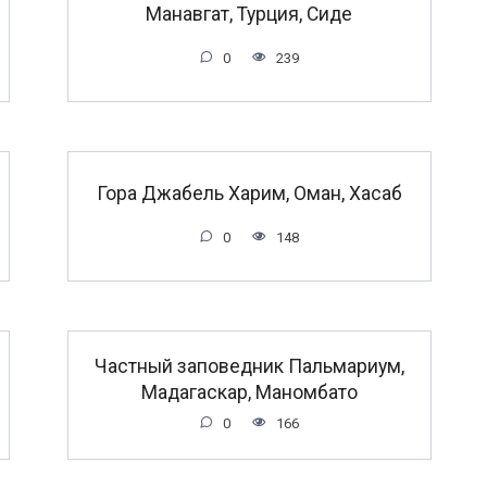
Манавгат, Турция, Сиде
0
239
Гора Джабель Харим, Оман, Хасаб
0
148
Частный заповедник Пальмариум,
Мадагаскар, Маномбато
0
166