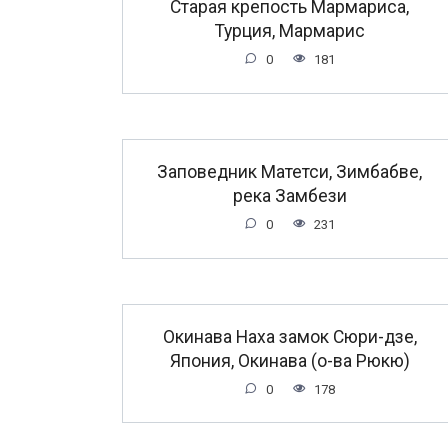
Старая крепость Мармариса,
Турция, Мармарис
0
181
Заповедник Матетси, Зимбабве,
река Замбези
0
231
Окинава Наха замок Сюри-дзе,
Япония, Окинава (о-ва Рюкю)
0
178