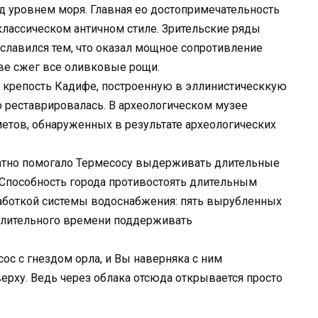
ад уровнем моря. Главная ео достопримечательность
лассическом античном стиле. Зрительские ряды
славился тем, что оказал мощное сопротивление
ве сжег все оливковые рощи.
ть крепость Кадифе, построенную в эллинистическкую
о реставрировалась. В археологическом музее
етов, обнаруженных в результате археологических
атно помогало Термесосу выдерживать длительные
. Способность города противостоять длительным
работкой системы водоснабжения: пять вырубленных
 длительного времени поддерживать
с с гнездом орла, и Вы наверняка с ним
верху. Ведь через облака отсюда открывается просто