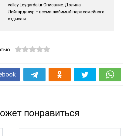
valley Leygardalur Описание: Долина
Лейгардалур – всеми любимый парк семейного
отдыха и ...
атью
ebook
ожет понравиться