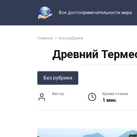
Перейти
к
Все достопримечательности мира
контенту
Главная
»
Без рубрики
Древний Термес
Без рубрики
Автор
Время чтения
1 мин.