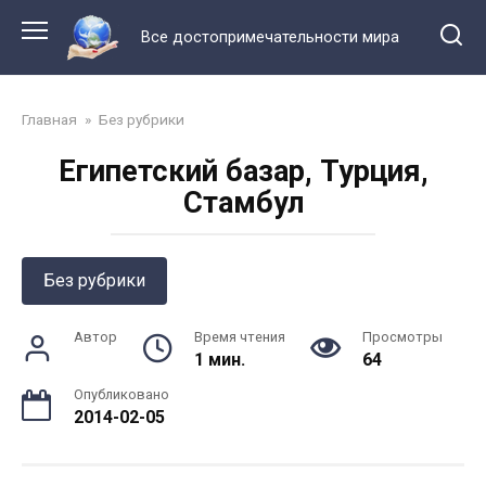
Перейти
к
Все достопримечательности мира
контенту
Главная
»
Без рубрики
Египетский базар, Турция,
Стамбул
Без рубрики
Автор
Время чтения
Просмотры
1 мин.
64
Опубликовано
2014-02-05