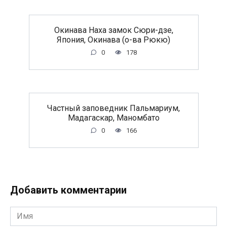
Окинава Наха замок Сюри-дзе,
Япония, Окинава (о-ва Рюкю)
0
178
Частный заповедник Пальмариум,
Мадагаскар, Маномбато
0
166
Добавить комментарии
Имя
*