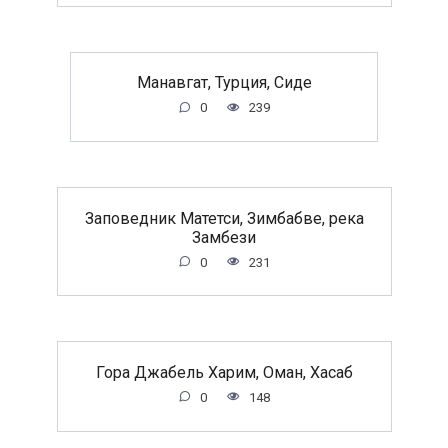
Манавгат, Турция, Сиде
0
239
Заповедник Матетси, Зимбабве, река
Замбези
0
231
Гора Джабель Харим, Оман, Хасаб
0
148