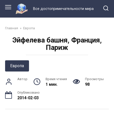
Перейти
к
Все достопримечательности мира
контенту
Главная
»
Европа
Эйфелева башня, Франция,
Париж
Европа
Автор
Время чтения
Просмотры
1 мин.
98
Опубликовано
2014-02-03