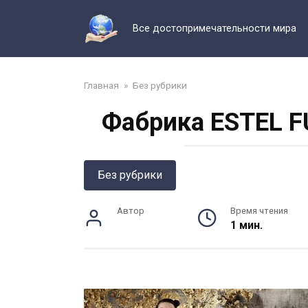
Перейти
к
Все достопримечательности мира
контенту
Главная
»
Без рубрики
Фабрика ESTEL F
Без рубрики
Автор
Время чтения
1 мин.