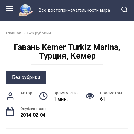
Перейти
к
Все достопримечательности мира
контенту
Главная
»
Без рубрики
Гавань Kemer Turkiz Marina,
Турция, Кемер
Без рубрики
Автор
Время чтения
Просмотры
1 мин.
61
Опубликовано
2014-02-04