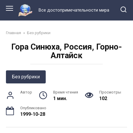
Перейти
к
Все достопримечательности мира
контенту
Главная
»
Без рубрики
Гора Синюха, Россия, Горно-
Алтайск
Без рубрики
Автор
Время чтения
Просмотры
1 мин.
102
Опубликовано
1999-10-28