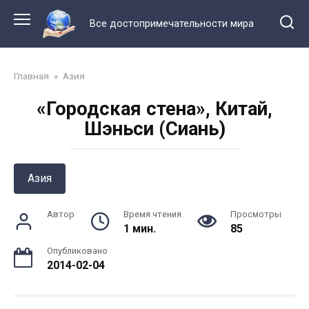
Перейти
к
Все достопримечательности мира
контенту
Главная
»
Азия
«Городская стена», Китай,
Шэньси (Сиань)
Азия
Автор
Время чтения
Просмотры
1 мин.
85
Опубликовано
2014-02-04