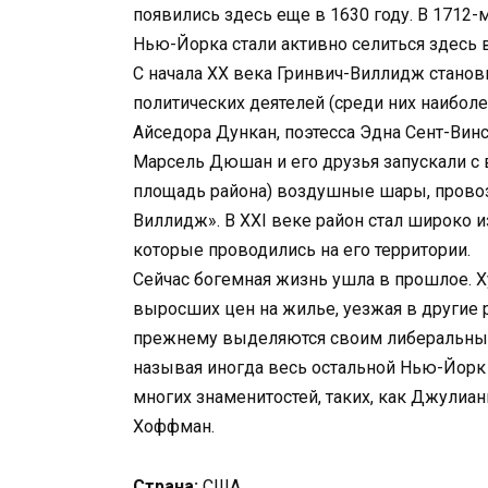
появились здесь еще в 1630 году. В 1712-
Нью-Йорка стали активно селиться здесь 
С начала XX века Гринвич-Виллидж стано
политических деятелей (среди них наибол
Айседора Дункан, поэтесса Эдна Сент-Вин
Марсель Дюшан и его друзья запускали с
площадь района) воздушные шары, прово
Виллидж». В XXI веке район стал широко 
которые проводились на его территории.
Сейчас богемная жизнь ушла в прошлое. 
выросших цен на жилье, уезжая в другие 
прежнему выделяются своим либеральным 
называя иногда весь остальной Нью-Йорк 
многих знаменитостей, таких, как Джулиан
Хоффман.
Страна:
США