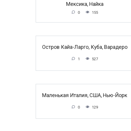
Мексика, Найка
0
155
Остров Кайа-Ларго, Куба, Варадеро
1
527
Маленькая Италия, США, Нью-Йорк
0
129