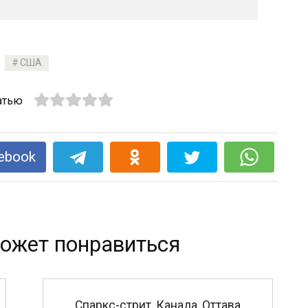
США
атью
ebook
ожет понравиться
Спаркс-стрит, Канада, Оттава