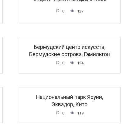
0
127
Бермудский центр искусств,
Бермудские острова, Гамильтон
0
124
Национальный парк Ясуни,
Эквадор, Кито
0
119