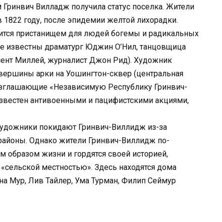
м Гринвич Вилладж получила статус поселка. Жители
в 1822 году, после эпидемии желтой лихорадки.
вится пристанищем для людей богемы и радикальных
ее известны драматург Юджин О’Нил, танцовщица
сент Миллей, журналист Джон Рид). Художник
 вершины арки на Уошингтон-сквер (центральная
зглашающие «Независимую Республику Гринвич-
известен антивоенными и пацифистскими акциями,
Художники покидают Гринвич-Виллидж из-за
районы. Однако жители Гринвич-Виллидж по-
образом жизни и гордятся своей историей,
«сельской местностью». Здесь находятся дома
на Мур, Лив Тайлер, Ума Турман, Филип Сеймур