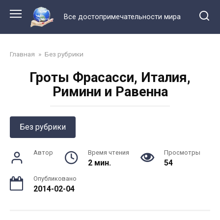
Перейти
к
Все достопримечательности мира
контенту
Главная
»
Без рубрики
Гроты Фрасасси, Италия,
Римини и Равенна
Без рубрики
Автор
Время чтения
Просмотры
2 мин.
54
Опубликовано
2014-02-04