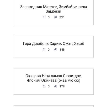
Заповедник Матетси, Зимбабве, река
Замбези
0
231
Гора Джабель Харим, Оман, Хасаб
0
148
Окинава Наха замок Сюри-дзе,
Япония, Окинава (о-ва Рюкю)
0
178