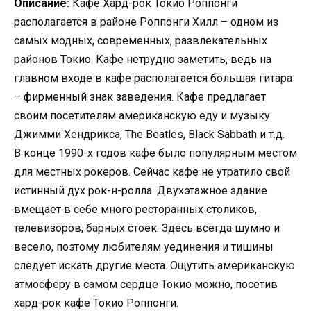
Описание:
Кафе Хард-рок Токио Роппонги
располагается в районе Роппонги Хилл – одном из
самых модных, современных, развлекательных
районов Токио. Кафе нетрудно заметить, ведь на
главном входе в кафе располагается большая гитара
– фирменный знак заведения. Кафе предлагает
своим посетителям американскую еду и музыку
Джимми Хендрикса, The Beatles, Black Sabbath и т.д.
В конце 1990-х годов кафе было популярным местом
для местных рокеров. Сейчас кафе не утратило свой
истинный дух рок-н-ролла. Двухэтажное здание
вмещает в себе много ресторанных столиков,
телевизоров, барных стоек. Здесь всегда шумно и
весело, поэтому любителям уединения и тишины
следует искать другие места. Ощутить американскую
атмосферу в самом сердце Токио можно, посетив
хард-рок кафе Токио Роппонги.