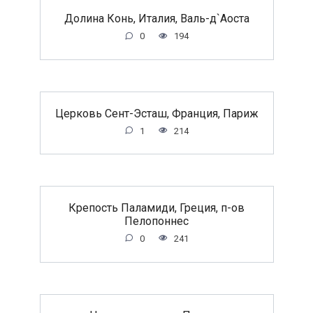
Долина Конь, Италия, Валь-д`Аоста
0
194
Церковь Сент-Эсташ, Франция, Париж
1
214
Крепость Паламиди, Греция, п-ов
Пелопоннес
0
241