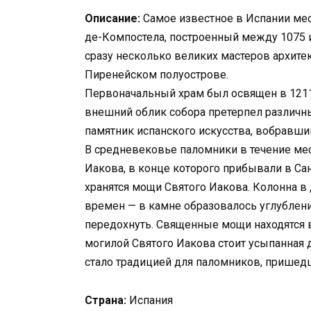
Описание:
Самое известное в Испании мес
де-Компостела, построенный между 1075 и
сразу несколько великих мастеров архите
Пиренейском полуострове.
Первоначальный храм был освящен в 1211 
внешний облик собора претерпел различн
памятник испанского искусства, вобравший
В средневековье паломники в течение ме
Иакова, в конце которого прибывали в Са
хранятся мощи Святого Иакова. Колонна в 
времен — в камне образовалось углублени
передохнуть. Священные мощи находятся 
могилой Святого Иакова стоит усыпанная
стало традицией для паломников, пришед
Страна:
Испания