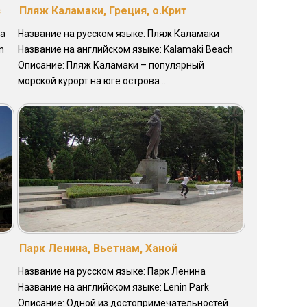
с
Пляж Каламаки, Греция, о.Крит
уа
Название на русском языке: Пляж Каламаки
n
Название на английском языке: Kalamaki Beach
Описание: Пляж Каламаки – популярный
морской курорт на юге острова ...
Парк Ленина, Вьетнам, Ханой
Название на русском языке: Парк Ленина
Название на английском языке: Lenin Park
Описание: Одной из достопримечательностей