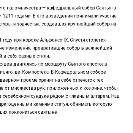
то паломничества — кафедральный собор Сантьяго-
 1211 годами. В его возведении принимали участие
ктуры и зодчества, создавших крупнейший собор на
году при короле Альфонсо IX. Спустя столетия
ые изменения, превратившие собор в важнейший
 в себя разные стили.
сяцев двигались по маршруту Святого апостола
нтьяго-де-Компостела. В Кафедральном соборе
дверном проеме хранит на себе отпечаток тех
е от множества рук, приложенных к колонне, чтобы
в серебряном сундуке рядом с главным алтарем. Над
 драгоценными камнями статуя, обнимать которую
ших поклониться святыне