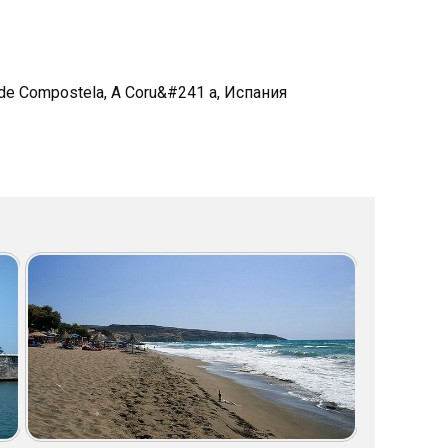
 de Compostela, A Coru&#241 a, Испания