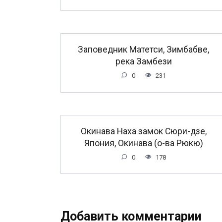
Заповедник Матетси, Зимбабве,
река Замбези
0
231
Окинава Наха замок Сюри-дзе,
Япония, Окинава (о-ва Рюкю)
0
178
Добавить комментарии