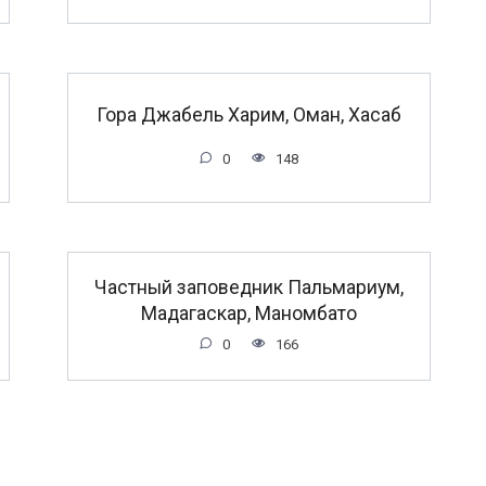
Гора Джабель Харим, Оман, Хасаб
0
148
Частный заповедник Пальмариум,
Мадагаскар, Маномбато
0
166