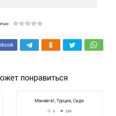
атью
ebook
ожет понравиться
Манавгат, Турция, Сиде
0
239