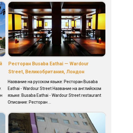
й
Ресторан Busaba Eathai — Wardour
Street, Великобритания, Лондон
Название на русском языке: Ресторан Busaba
.
Eathai - Wardour Street Название на английском
ан
языке: Busaba Eathai - Wardour Street restaurant
Описание: Ресторан ...