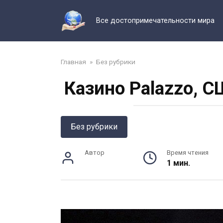
Перейти
к
Все достопримечательности мира
контенту
Главная
»
Без рубрики
Казино Palazzo, С
Без рубрики
Автор
Время чтения
1 мин.