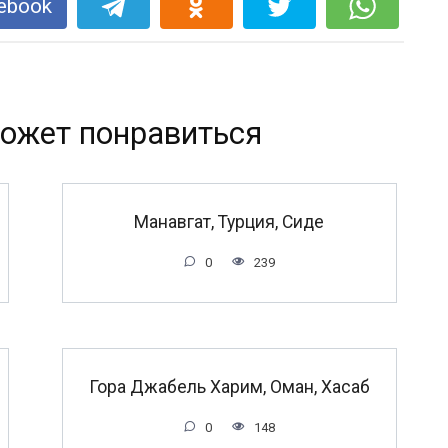
ebook
ожет понравиться
Манавгат, Турция, Сиде
0
239
Гора Джабель Харим, Оман, Хасаб
0
148