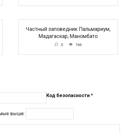
Частный заповедник Пальмариум,
Мадагаскар, Маномбато
0
166
Код безопасности
*
емые выше: