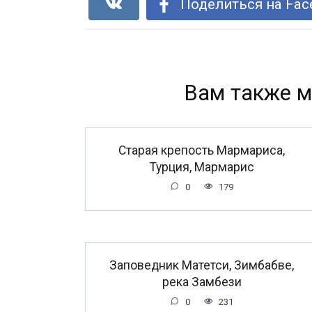
Поделиться на Fac
Вам также м
Старая крепость Мармариса,
Турция, Мармарис
0
179
Заповедник Матетси, Зимбабве,
река Замбези
0
231