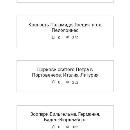
Крепость Паламиди, Греция, п-ов
Пелопоннес
0
240
Церковь святого Петра в
Портовенере, Италия, Лигурия
0
252
Зоопарк Вильгельма, Германия,
Баден-Вюртемберг
0
166