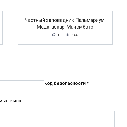
Частный заповедник Пальмариум,
Мадагаскар, Маномбато
0
166
Код безопасности
*
емые выше: