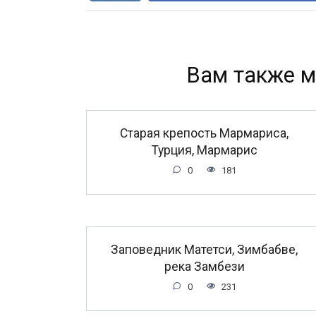
Вам также м
Старая крепость Мармариса,
Турция, Мармарис
0
181
Заповедник Матетси, Зимбабве,
река Замбези
0
231