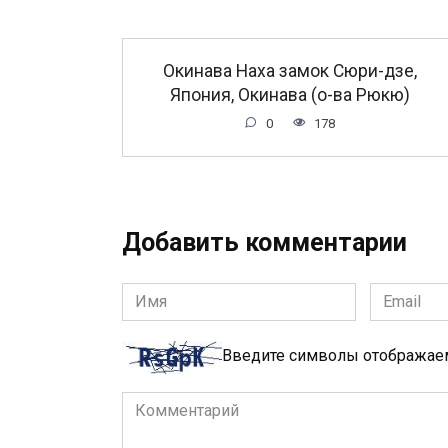
Окинава Наха замок Сюри-дзе,
Япония, Окинава (о-ва Рюкю)
0
178
Добавить комментарии
Имя
Email
*
*
Введите символы отобража
Комментарий