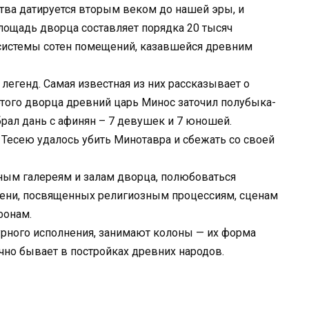
ства датируется вторым веком до нашей эры, и
лощадь дворца составляет порядка 20 тысяч
 системы сотен помещений, казавшейся древним
егенд. Самая известная из них рассказывает о
этого дворца древний царь Минос заточил полубыка-
рал дань с афинян – 7 девушек и 7 юношей.
 Тесею удалось убить Минотавра и сбежать со своей
ным галереям и залам дворца, полюбоваться
ени, посвященных религиозным процессиям, сценам
фонам.
турного исполнения, занимают колоны — их форма
ычно бывает в постройках древних народов.