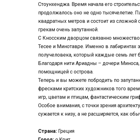
Стоунхенджа. Время начала его строитель
продолжалось оно не одно тысячелетие. П
квадратных метров и состоит из сложной
грекам очень запутанной.
С Кносским дворцом связанно множество л
Тесее и Минотавре. Именно в лабиринтах 
получеловека, который каждые семь лет б
Благодаря нити Ариадны – дочери Миноса,
помощницей с острова.
Теперь и вы можете побродить по запутан
фресками критских художников того врем
игр, цветам и птицам, фантастическим гри
Особое внимания, с точки зрения архитек
сужается к низу, а не расширяется, как об
Страна:
Греция
Город:
о.Крит