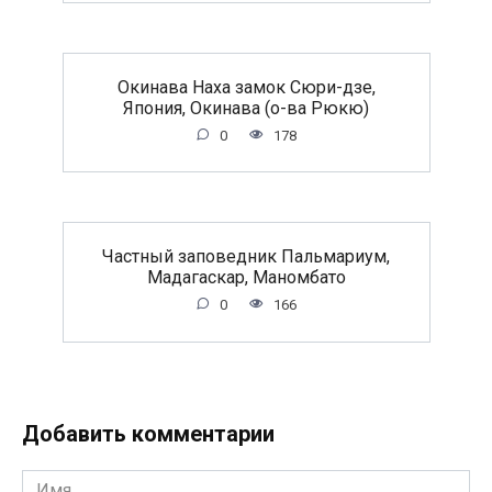
Окинава Наха замок Сюри-дзе,
Япония, Окинава (о-ва Рюкю)
0
178
Частный заповедник Пальмариум,
Мадагаскар, Маномбато
0
166
Добавить комментарии
Имя