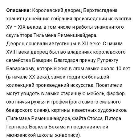
Описание:
Королевский дворец Берхтесгадена
хранит ценнейшие собрания произведений искусства
XV – XIX веков, в том числе и работы знаменитого
скульптора Тильмена Рименшнайдера.
Дворец основали августинцы в XII веке. С начала
XVIII века дворец был во владениях королевского
семейства Баварии. Благодаря принцу Рупрехту
Баварскому, который жил в этом замке около 10 лет
(в начале ХХ века), замок гордится большой
коллекцией произведений искусства. Посетители
могут увидеть в замке старинную мебель, фарфор,
охотничьи ружья и трофеи (рога самого сильного
баварского оленя), картины известных художников
(Тильмана Рименшнайдера, Файта Стосса, Питера
Гертнера, Бартела Бехама и представителей
мюнхенской школы живописи).