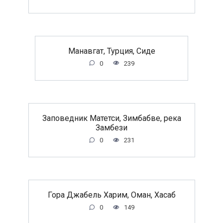
Манавгат, Турция, Сиде
0
239
Заповедник Матетси, Зимбабве, река
Замбези
0
231
Гора Джабель Харим, Оман, Хасаб
0
149