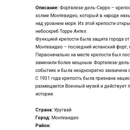
Описание:
Форталеза-дель-Серро – крепос
холме Монтевидео, который в народе наз
над уровнем моря. Из этой крепости откр
небоскреб Торре Антел.
Функцией крепости была защита города о
Монтевидео – последний испанский форт, 
Первоначально на месте крепости был пост
заменили более мощным. Форталеза-дель-
событиях и была неоднократно захвачена с
С 1931 года крепость была признана наци
размещается Военный музей и действует п
истории.
Страна:
Уругвай
Город:
Монтевидео
Район: