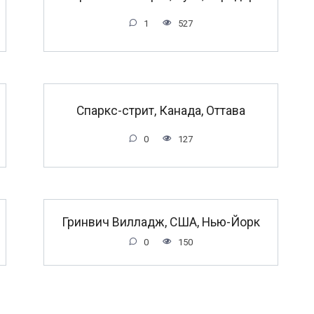
1
527
Спаркс-стрит, Канада, Оттава
0
127
Гринвич Вилладж, США, Нью-Йорк
0
150