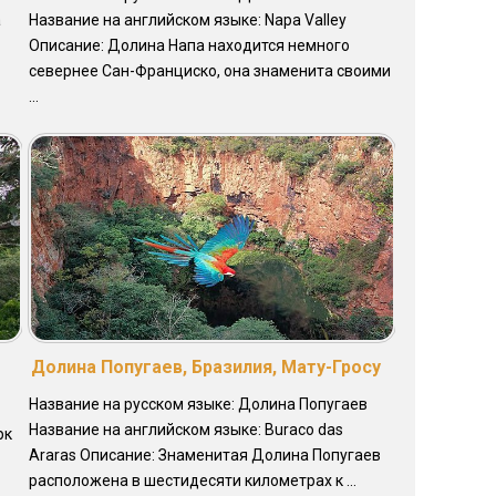
a
Название на английском языке: Napa Valley
Описание: Долина Напа находится немного
севернее Сан-Франциско, она знаменита своими
...
Долина Попугаев, Бразилия, Мату-Гросу
Название на русском языке: Долина Попугаев
Название на английском языке: Buraco das
рк
Araras Описание: Знаменитая Долина Попугаев
расположена в шестидесяти километрах к ...