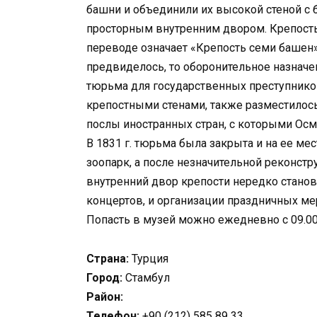
башни и объединили их высокой стеной с 
просторным внутренним двором. Крепость н
переводе означает «Крепость семи башен»
предвиделось, то оборонительное назначе
тюрьма для государственных преступнико
крепостными стенами, также разместилось
послы иностранных стран, с которыми Осм
В 1831 г. тюрьма была закрыта и на ее ме
зоопарк, а после незначительной реконст
внутренний двор крепости нередко станов
концертов, и организации праздничных ме
Попасть в музей можно ежедневно с 09.00
Страна:
Турция
Город:
Стамбул
Район:
Телефон:
+90 (212) 585 89 33