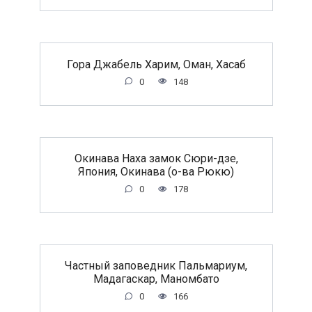
Гора Джабель Харим, Оман, Хасаб
0
148
Окинава Наха замок Сюри-дзе,
Япония, Окинава (о-ва Рюкю)
0
178
Частный заповедник Пальмариум,
Мадагаскар, Маномбато
0
166