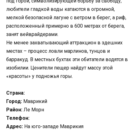
под горой, символизирующей борьбу за свободу,
любители гладкой воды катаются в огромной,
мелкой безопасной лагуне с ветром в берег, а риф,
расположенный примерно в 600 метрах от берега,
занят вейврайдерами.
Не менее захватывающий аттракцион в здешних
местах – процесс ловли марлинов, тунцов и
барракуд. В местных бухтах эти обитатели водятся в
изобилии. Ценители пещер найдут массу этой
«красоты» у подножья горы.
Страна:
Город:
Маврикий
Район:
Ле Морн
Телефон:
Адрес:
На юго-западе Маврикия