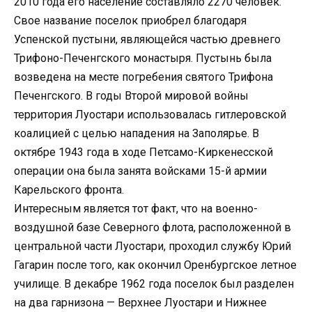
2010 года его население составляло 2270 человек.
Свое название поселок приобрел благодаря
Успенской пустыни, являющейся частью древнего
Трифоно-Печенгского монастыря. Пустынь была
возведена на месте погребения святого Трифона
Печенгского. В годы Второй мировой войны
территория Луостари использовалась гитлеровской
коалицией с целью нападения на Заполярье. В
октябре 1943 года в ходе Петсамо-Киркенесской
операции она была занята войсками 15-й армии
Карельского фронта.
Интересным является тот факт, что на военно-
воздушной базе Северного флота, расположенной в
центральной части Луостари, проходил службу Юрий
Гагарин после того, как окончил Оренбургское летное
училище. В декабре 1962 года поселок был разделен
на два гарнизона — Верхнее Луостари и Нижнее