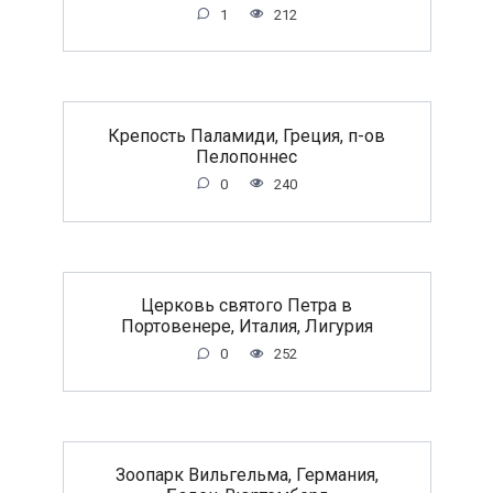
1
212
Крепость Паламиди, Греция, п-ов
Пелопоннес
0
240
Церковь святого Петра в
Портовенере, Италия, Лигурия
0
252
Зоопарк Вильгельма, Германия,