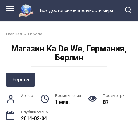
Перейти
к
Все достопримечательности мира
контенту
Главная
»
Европа
Магазин Ka De We, Германия,
Берлин
Европа
Автор
Время чтения
Просмотры
1 мин.
87
Опубликовано
2014-02-04