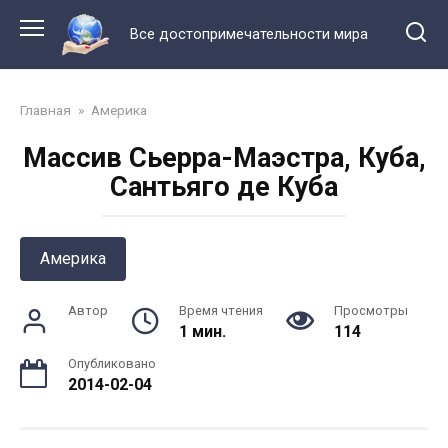
Перейти
к
Все достопримечательности мира
контенту
Главная
»
Америка
Массив Сьерра-Маэстра, Куба,
Сантьяго де Куба
Америка
Автор
Время чтения
Просмотры
1 мин.
114
Опубликовано
2014-02-04