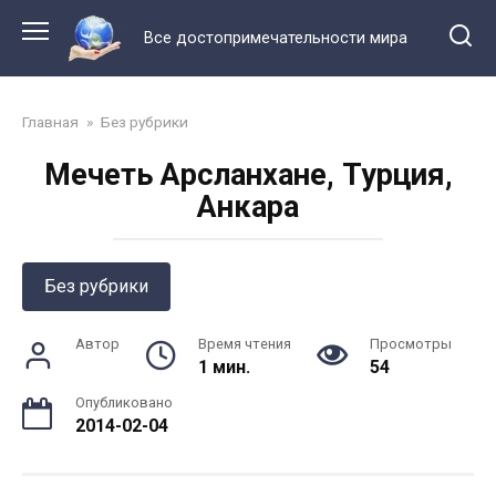
Перейти
к
Все достопримечательности мира
контенту
Главная
»
Без рубрики
Мечеть Арсланхане, Турция,
Анкара
Без рубрики
Автор
Время чтения
Просмотры
1 мин.
54
Опубликовано
2014-02-04