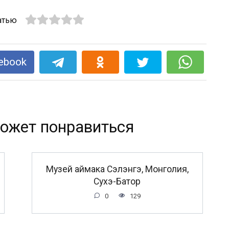
атью
ebook
ожет понравиться
Музей аймака Сэлэнгэ, Монголия,
Сухэ-Батор
0
129