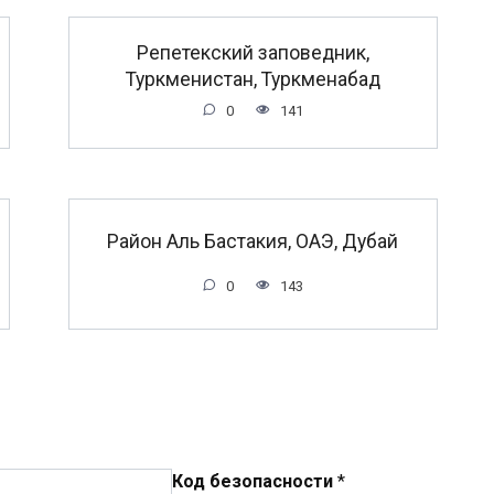
Репетекский заповедник,
Туркменистан, Туркменабад
0
141
Район Аль Бастакия, ОАЭ, Дубай
0
143
Код безопасности
*