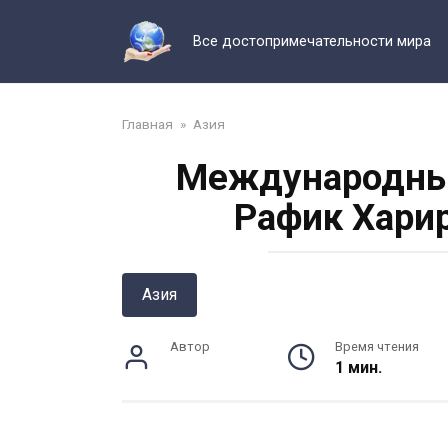
Перейти
к
Все достопримечательности мира
контенту
Главная
»
Азия
Международный
Рафик Харир
Азия
Автор
Время чтения
1 мин.