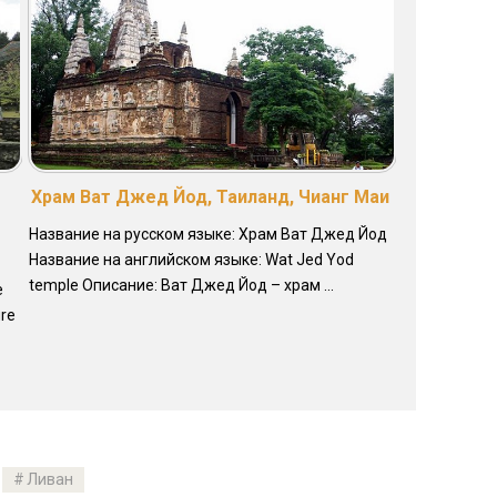
Храм Ват Джед Йод, Таиланд, Чианг Маи
Название на русском языке: Храм Ват Джед Йод
Название на английском языке: Wat Jed Yod
temple Описание: Ват Джед Йод – храм ...
е
ure
Ливан