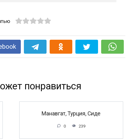
атью
ebook
ожет понравиться
Манавгат, Турция, Сиде
0
239