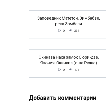
Заповедник Матетси, Зимбабве,
река Замбези
0
231
Окинава Наха замок Сюри-дзе,
Япония, Окинава (о-ва Рюкю)
0
178
Добавить комментарии