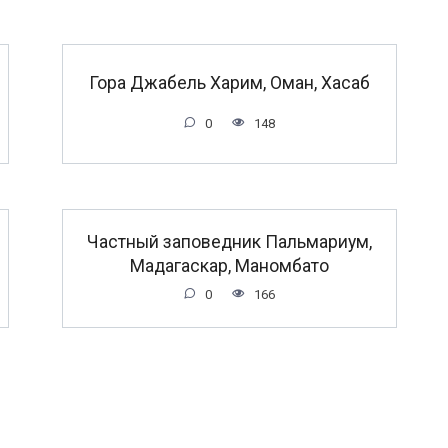
Гора Джабель Харим, Оман, Хасаб
0
148
Частный заповедник Пальмариум,
Мадагаскар, Маномбато
0
166