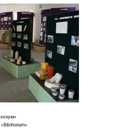
хонум»
«Bibihonum»