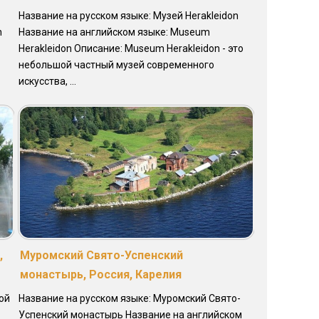
Название на русском языке: Музей Herakleidon
n
Название на английском языке: Museum
Herakleidon Описание: Museum Herakleidon - это
небольшой частный музей современного
искусства, ...
,
Муромский Свято-Успенский
монастырь, Россия, Карелия
ой
Название на русском языке: Муромский Свято-
Успенский монастырь Название на английском