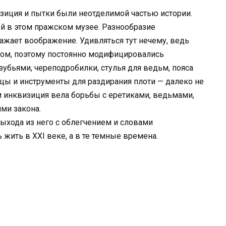
иция и пытки были неотделимой частью истории.
й в этом пражском музее. Разнообразие
ажает воображение. Удивляться тут нечему, ведь
ом, поэтому постоянно модифицировались
зубьями, череподробилки, стулья для ведьм, пояса
цы и инструменты для раздирания плоти — далеко не
 инквизиция вела борьбы с еретиками, ведьмами,
ми закона.
выхода из него с облегчением и словами
ь жить в XXI веке, а в те темные времена.