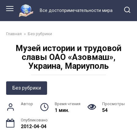
Перейти
к
Все достопримечательности мира
контенту
Главная
»
Без рубрики
Музей истории и трудовой
славы ОАО «Азовмаш»,
Украина, Мариуполь
Без рубрики
Автор
Время чтения
Просмотры
1 мин.
54
Опубликовано
2012-04-04