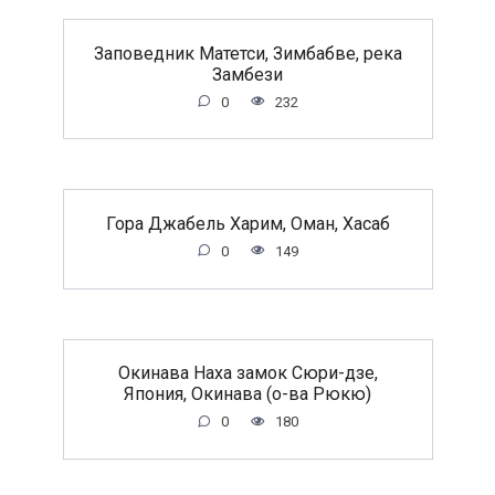
Заповедник Матетси, Зимбабве, река
Замбези
0
232
Гора Джабель Харим, Оман, Хасаб
0
149
Окинава Наха замок Сюри-дзе,
Япония, Окинава (о-ва Рюкю)
0
180