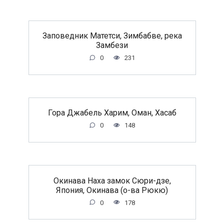
Заповедник Матетси, Зимбабве, река
Замбези
0
231
Гора Джабель Харим, Оман, Хасаб
0
148
Окинава Наха замок Сюри-дзе,
Япония, Окинава (о-ва Рюкю)
0
178