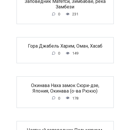
Заповедник Матетси, Зимбабве, река
Замбези
0
231
Гора Джабель Харим, Оман, Хасаб
0
149
Окинава Наха замок Сюри-дзе,
Япония, Окинава (о-ва Рюкю)
0
178
Частный заповедник Пальмариум,